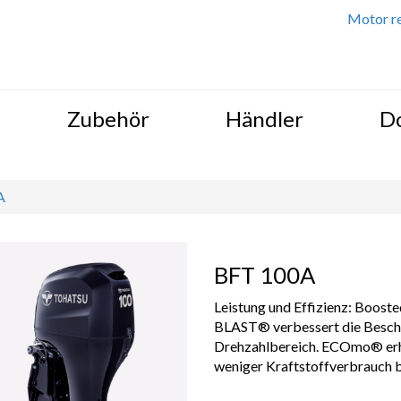
Motor re
Zubehör
Händler
D
A
BFT 100A
Leistung und Effizienz: Boost
BLAST® verbessert die Beschl
Drehzahlbereich. ECOmo® erhö
weniger Kraftstoffverbrauch b