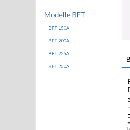
Modelle BFT
BFT 150A
BFT 200A
BFT 225A
B
BFT 250A
B
D
E
e
h