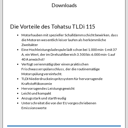
Downloads
Die Vorteile des Tohatsu TLDi 115
Motorhauben mit spezieller Schalldämmschicht bewirken, dass
die Motoren wesentlich leiser laufen als herkömmliche
Zweitakter
Eine Hochleistungsladespule lädt schon bei 1.000 min-1 mit 37
A, ein Wert, der im Drehzahlbereich 3.500 bis 6.000 min-1 auf
40 A anwächst!
Verfügt serienmäßig über einen praktischen
Frischwasserspülanschluss, der die routinemäßige
Motorspülung vereinfacht.
TLDI Niederdruckeinspritzsystem für hervorragende
Kraftstoffökonomie
Hervorragendes Leistungsgewicht
Leicht und kompakt
Anzugsstark und startfreudig
Unterschreitet die von der EU vorgeschriebenen
Emissionswerte