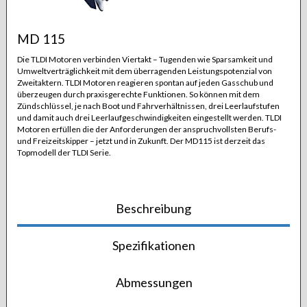
MD 115
Die TLDI Motoren verbinden Viertakt – Tugenden wie Sparsamkeit und
Umweltverträglichkeit mit dem überragenden Leistungspotenzial von
Zweitaktern. TLDI Motoren reagieren spontan auf jeden Gasschub und
überzeugen durch praxisgerechte Funktionen. So können mit dem
Zündschlüssel, je nach Boot und Fahrverhältnissen, drei Leerlaufstufen
und damit auch drei Leerlaufgeschwindigkeiten eingestellt werden. TLDI
Motoren erfüllen die der Anforderungen der anspruchvollsten Berufs-
und Freizeitskipper – jetzt und in Zukunft. Der MD115 ist derzeit das
Topmodell der TLDI Serie.
Beschreibung
Spezifikationen
Abmessungen