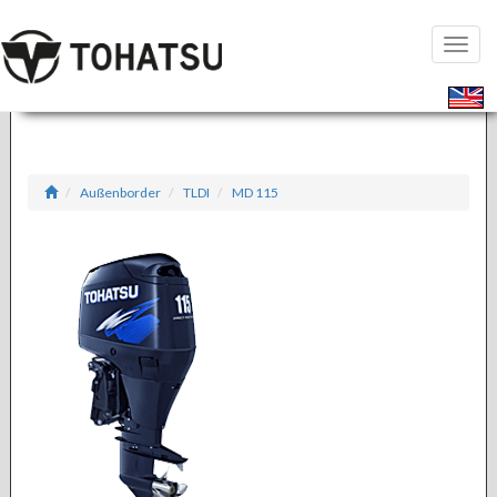
Seiten
öffnen
Außenborder
TLDI
MD 115