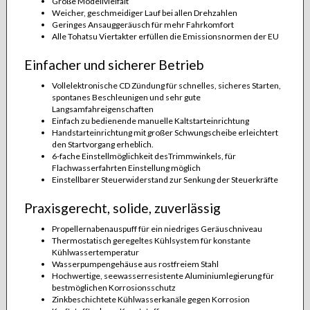
Große Modellvielfalt
Weicher, geschmeidiger Lauf bei allen Drehzahlen
Geringes Ansauggeräusch für mehr Fahrkomfort
Alle Tohatsu Viertakter erfüllen die Emissionsnormen der EU
Einfacher und sicherer Betrieb
Vollelektronische CD Zündung für schnelles, sicheres Starten,
spontanes Beschleunigen und sehr gute
Langsamfahreigenschaften
Einfach zu bedienende manuelle Kaltstarteinrichtung
Handstarteinrichtung mit großer Schwungscheibe erleichtert
den Startvorgang erheblich.
6-fache Einstellmöglichkeit desTrimmwinkels, für
Flachwasserfahrten Einstellung möglich
Einstellbarer Steuerwiderstand zur Senkung der Steuerkräfte
Praxisgerecht, solide, zuverlässig
Propellernabenauspuff für ein niedriges Geräuschniveau
Thermostatisch geregeltes Kühlsystem für konstante
Kühlwassertemperatur
Wasserpumpengehäuse aus rostfreiem Stahl
Hochwertige, seewasserresistente Aluminiumlegierung für
bestmöglichen Korrosionsschutz
Zinkbeschichtete Kühlwasserkanäle gegen Korrosion