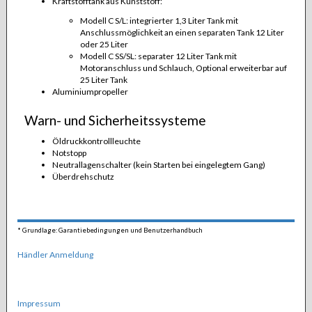
Kraftstofftank aus Kunststoff:
Modell C S/L: integrierter 1,3 Liter Tank mit
Anschlussmöglichkeit an einen separaten Tank 12 Liter
oder 25 Liter
Modell C SS/SL: separater 12 Liter Tank mit
Motoranschluss und Schlauch, Optional erweiterbar auf
25 Liter Tank
Aluminiumpropeller
Warn- und Sicherheitssysteme
Öldruckkontrollleuchte
Notstopp
Neutrallagenschalter (kein Starten bei eingelegtem Gang)
Überdrehschutz
*
Grundlage: Garantiebedingungen und Benutzerhandbuch
Händler Anmeldung
Impressum