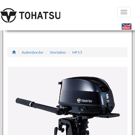
Seiten
öffnen
Außenborder
Viertakter
MFS 5