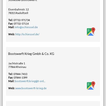
Eisenbahnstr. 12
78315 Radolfzell
Tel:
07732-971734
Fax:
07732-57114
Mail:
info@schiessel.de
Web:
http://schiessel.de/
Bootswerft Krieg Gmbh & Co. KG
Jachtstraße 1
77866 Rheinau
Tel:
07844-7410
Fax:
07844-1099
Mail:
bootswerft.krieg@t-onl...
Web:
www.bootswerft-krieg.de