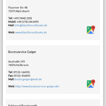
Fluorner Str. 48
72275 Alpirsbach
Tel:
+49 (7444) 2201
Mobil:
+49 (170) 144 6995
Mail:
info@blackforestboats.de
Web:
www.blackforestboats.de
Bootsservice Geiger
Austraße 193
74076 Heilbronn
Tel:
07131-164331
Fax:
07131-456493
Mail:
boots.geiger@web.de
Web:
http://www.bootsservice-geiger.de/
Schiessel Bootswerft