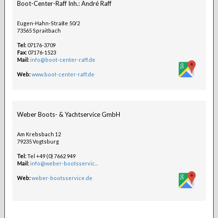
Boot-Center-Raff Inh.: André Raff
Eugen-Hahn-Straße 50/2
73565 Spraitbach
Tel:
07176-3709
Fax:
07176-1523
Mail:
info@boot-center-raff.de
Web:
www.boot-center-raff.de
Weber Boots- & Yachtservice GmbH
Am Krebsbach 12
79235 Vogtsburg
Tel:
Tel +49 (0) 7662 949
Mail:
info@weber-bootsservic...
Web:
weber-bootsservice.de