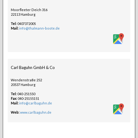
Moorfleeter Deich 316
22113 Hamburg
Tel:
0407372005
Mail:
info@thalmann-boote.de
Carl Baguhn GmbH & Co
Wendenstraße 252
20537 Hamburg
Tel:
040-251550
Fax:
040-25155151
Mail:
info@carlbaguhn.de
Web:
www.carlbaguhn.de