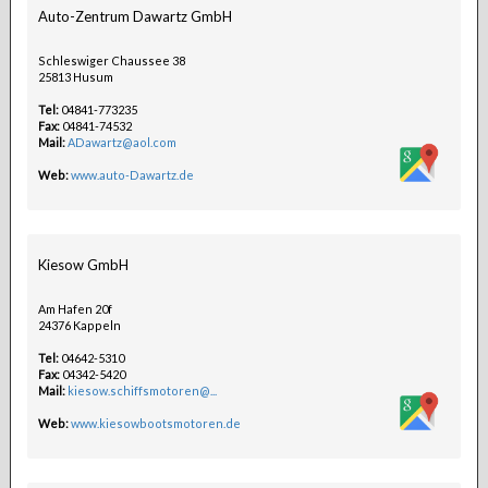
Auto-Zentrum Dawartz GmbH
Schleswiger Chaussee 38
25813 Husum
Tel:
04841-773235
Fax:
04841-74532
Mail:
ADawartz@aol.com
Web:
www.auto-Dawartz.de
Kiesow GmbH
Am Hafen 20f
24376 Kappeln
Tel:
04642-5310
Fax:
04342-5420
Mail:
kiesow.schiffsmotoren@...
Web:
www.kiesowbootsmotoren.de