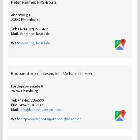
Peter Hermes HPS-Boats
Ahornweg 1
23869 Elmenhorst
Tel:
+49 (4532) 9798462
Mail:
shop.hps-boats.de
Web:
www.hps-boats.de
Bootsmotoren Thiesen, Inh. Michael Thiesen
Fördepromenade 8
24944 Flensburg
Tel:
+49 461 3186500
Fax:
+49 461 3186501
Mail:
info@bootsmotoren-thie...
Web:
http://www.bootsmotoren-thiesen.de