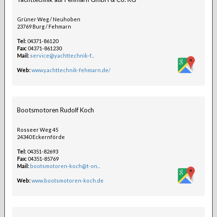
Grüner Weg / Neuhoben
23769 Burg / Fehmarn
Tel:
04371-86120
Fax:
04371-861230
Mail:
service@yachttechnik-f...
Web:
www.yachttechnik-fehmarn.de/
Bootsmotoren Rudolf Koch
Rosseer Weg 45
24340 Eckernförde
Tel:
04351-82693
Fax:
04351-85769
Mail:
bootsmotoren-koch@t-on...
Web:
www.bootsmotoren-koch.de