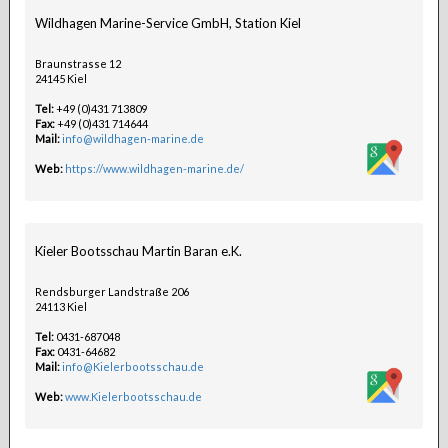
Wildhagen Marine-Service GmbH, Station Kiel
Braunstrasse 12
24145 Kiel
Tel:
+49 (0)431 713809
Fax:
+49 (0)431 714644
Mail:
info@wildhagen-marine.de
Web:
https://www.wildhagen-marine.de/
Kieler Bootsschau Martin Baran e.K.
Rendsburger Landstraße 206
24113 Kiel
Tel:
0431-687048
Fax:
0431-64682
Mail:
info@Kielerbootsschau.de
Web:
www.Kielerbootsschau.de