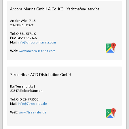
Ancora-Marina GmbH & Co. KG - Yachthafen/-service
An der Wiek 7-15
23730 Neustadt
Tel:
04561-5171-0
Fax:
04561-517166
Mail:
info@ancora-marina.com
Web:
www.ancora-marina.com
7tree-ribs - ACD Distribution GmbH
Raiffeisenplatz 1
23847 Siebenbäumen
Tel:
040-524775550
Mail:
info@7tree-ribs.de
Web:
www.7tree-ribs.de