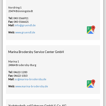
Nordring 1
25474 Bönningstedt
Tel:
040-5566911
Fax:
040-5566621
Mail:
info@gruendl.de
Web:
www.gruendl.de
Marina Brodersby Service Center GmbH
Marina 1
24864 Brodersby-Burg
Tel:
04622-1200
Fax:
04622-1010
Mail:
sc@marina-brodersby.de
Web:
www.marina-brodersby.de
Yachttechnik auf Fehmarn GmbH & Co. KG