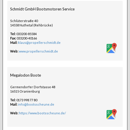
Schmidt GmbH Bootsmotoren Service
Schlüterstraße 40
14558 Nuthetal (Rehbrücke)
Tel:
033200-85584
Fax:
033200-40166
Mail:
klaus@propellerschmidt.de
Web:
www.propellerschmidt.de
Megalodon Boote
Germendorfer Dorfstasse 48
16515 Oranienburg
Tel:
0173 998 77 80
Mail:
info@bootsscheune.de
Web:
https://www.bootsscheune.de/