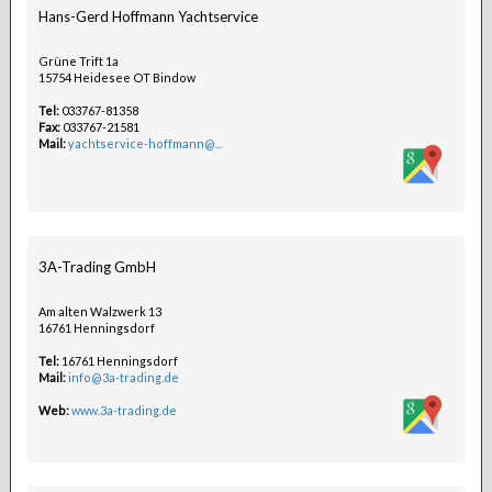
Hans-Gerd Hoffmann Yachtservice
Grüne Trift 1a
15754 Heidesee OT Bindow
Tel:
033767-81358
Fax:
033767-21581
Mail:
yachtservice-hoffmann@...
3A-Trading GmbH
Am alten Walzwerk 13
16761 Henningsdorf
Tel:
16761 Henningsdorf
Mail:
info@3a-trading.de
Web:
www.3a-trading.de