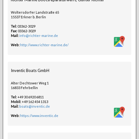
Woltersdorfer Landstraße 65
15537 Erkner b. Berlin
Tel:
03362-3029
Fax:
03362-3029
Mail:
info@richter-marine.de
Web:
http://www.richter-marine.de/
Inventic Boats GmbH
Alter Dechtower Weg 1
16833 Fehrbellin
Tel:
+49 30 6920 6811
Mobil:
+49 162 454 1313
Mail:
boats@inventic.de
Web:
https://www.inventic.de