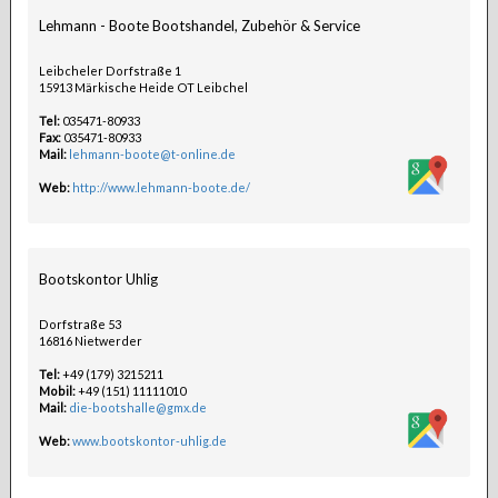
Lehmann - Boote Bootshandel, Zubehör & Service
Leibcheler Dorfstraße 1
15913 Märkische Heide OT Leibchel
Tel:
035471-80933
Fax:
035471-80933
Mail:
lehmann-boote@t-online.de
Web:
http://www.lehmann-boote.de/
Bootskontor Uhlig
Dorfstraße 53
16816 Nietwerder
Tel:
+49 (179) 3215211
Mobil:
+49 (151) 11111010
Mail:
die-bootshalle@gmx.de
Web:
www.bootskontor-uhlig.de