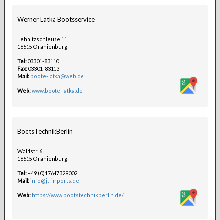
Werner Latka Bootsservice
Lehnitzschleuse 11
16515 Oranienburg
Tel:
03301-83110
Fax:
03301-83113
Mail:
boote-latka@web.de
Web:
www.boote-latka.de
BootsTechnikBerlin
Waldstr. 6
16515 Oranienburg
Tel:
+49 (0)17647329002
Mail:
info@jt-imports.de
Web:
https://www.bootstechnikberlin.de/