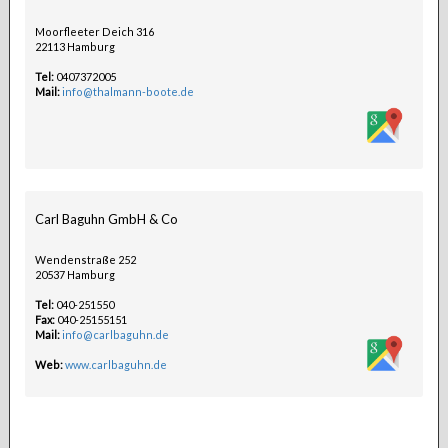
Moorfleeter Deich 316
22113 Hamburg
Tel:
0407372005
Mail:
info@thalmann-boote.de
Carl Baguhn GmbH & Co
Wendenstraße 252
20537 Hamburg
Tel:
040-251550
Fax:
040-25155151
Mail:
info@carlbaguhn.de
Web:
www.carlbaguhn.de