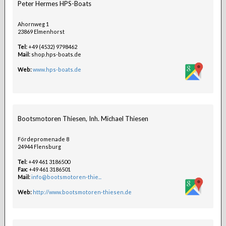
Peter Hermes HPS-Boats
Ahornweg 1
23869 Elmenhorst
Tel:
+49 (4532) 9798462
Mail:
shop.hps-boats.de
Web:
www.hps-boats.de
Bootsmotoren Thiesen, Inh. Michael Thiesen
Fördepromenade 8
24944 Flensburg
Tel:
+49 461 3186500
Fax:
+49 461 3186501
Mail:
info@bootsmotoren-thie...
Web:
http://www.bootsmotoren-thiesen.de