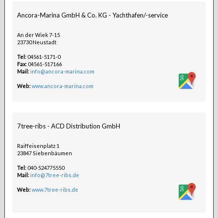
Ancora-Marina GmbH & Co. KG - Yachthafen/-service
An der Wiek 7-15
23730 Neustadt
Tel:
04561-5171-0
Fax:
04561-517166
Mail:
info@ancora-marina.com
Web:
www.ancora-marina.com
7tree-ribs - ACD Distribution GmbH
Raiffeisenplatz 1
23847 Siebenbäumen
Tel:
040-524775550
Mail:
info@7tree-ribs.de
Web:
www.7tree-ribs.de