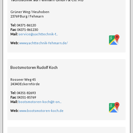
Grüner Weg / Neuhoben
23769 Burg / Fehmarn
Tel:
04371-86120
Fax:
04371-861230
Mail:
service@yachttechnik-f...
Web:
www.yachttechnik-fehmarn.de/
Bootsmotoren Rudolf Koch
Rosseer Weg 45
24340 Eckernförde
Tel:
04351-82693
Fax:
04351-85769
Mail:
bootsmotoren-koch@t-on...
Web:
www.bootsmotoren-koch.de