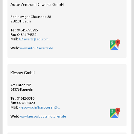
Auto-Zentrum Dawartz GmbH
Schleswiger Chaussee 38
25813 Husum
Tel:
04841-773235
Fax:
04841-74532
Mail:
ADawartz@aol.com
Web:
www.auto-Dawartz.de
Kiesow GmbH
Am Hafen 20f
24376 Kappeln
Tel:
04642-5310
Fax:
04342-5420
Mail:
kiesow.schiffsmotoren@...
Web:
www.kiesowbootsmotoren.de