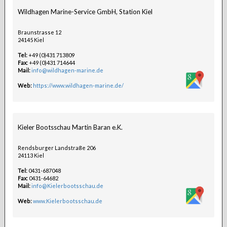
Wildhagen Marine-Service GmbH, Station Kiel
Braunstrasse 12
24145 Kiel
Tel:
+49 (0)431 713809
Fax:
+49 (0)431 714644
Mail:
info@wildhagen-marine.de
Web:
https://www.wildhagen-marine.de/
Kieler Bootsschau Martin Baran e.K.
Rendsburger Landstraße 206
24113 Kiel
Tel:
0431-687048
Fax:
0431-64682
Mail:
info@Kielerbootsschau.de
Web:
www.Kielerbootsschau.de