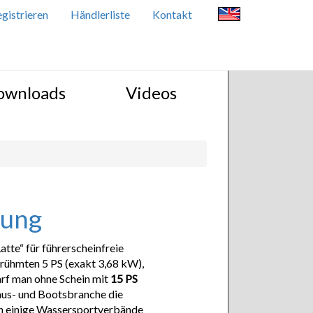
gistrieren
Händlerliste
Kontakt
ownloads
Videos
lung
atte“ für führerscheinfreie
rühmten 5 PS (exakt 3,68 kW),
rf man ohne Schein mit
15 PS
mus- und Bootsbranche die
n einige Wassersportverbände