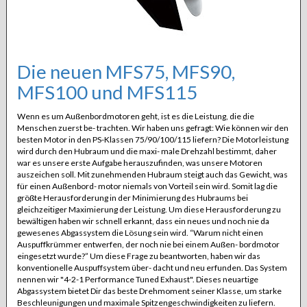
Die neuen MFS75, MFS90,
MFS100 und MFS115
Wenn es um Außenbordmotoren geht, ist es die Leistung, die die
Menschen zuerst be- trachten. Wir haben uns gefragt: Wie können wir den
besten Motor in den PS-Klassen 75/90/100/115 liefern? Die Motorleistung
wird durch den Hubraum und die maxi- male Drehzahl bestimmt, daher
war es unsere erste Aufgabe herauszufinden, was unsere Motoren
auszeichen soll. Mit zunehmenden Hubraum steigt auch das Gewicht, was
für einen Außenbord- motor niemals von Vorteil sein wird. Somit lag die
größte Herausforderung in der Minimierung des Hubraums bei
gleichzeitiger Maximierung der Leistung. Um diese Herausforderung zu
bewältigen haben wir schnell erkannt, dass ein neues und noch nie da
gewesenes Abgassystem die Lösung sein wird. “Warum nicht einen
Auspuffkrümmer entwerfen, der noch nie bei einem Außen- bordmotor
eingesetzt wurde?” Um diese Frage zu beantworten, haben wir das
konventionelle Auspuffsystem über- dacht und neu erfunden. Das System
nennen wir "4-2-1 Performance Tuned Exhaust". Dieses neuartige
Abgassystem bietet Dir das beste Drehmoment seiner Klasse, um starke
Beschleunigungen und maximale Spitzengeschwindigkeiten zu liefern.