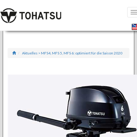
S
ö
Aktuelles > MFS4, MFS 5, MFS 6: optimiert für die Saison 2020