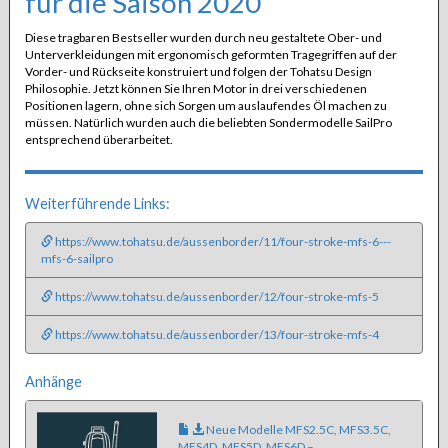
für die Saison 2020
Diese tragbaren Bestseller wurden durch neu gestaltete Ober- und
Unterverkleidungen mit ergonomisch geformten Tragegriffen auf der
Vorder- und Rückseite konstruiert und folgen der Tohatsu Design
Philosophie. Jetzt können Sie Ihren Motor in drei verschiedenen
Positionen lagern, ohne sich Sorgen um auslaufendes Öl machen zu
müssen. Natürlich wurden auch die beliebten Sondermodelle SailPro
entsprechend überarbeitet.
Weiterführende Links:
https://www.tohatsu.de/aussenborder/11/four-stroke-mfs-6---
mfs-6-sailpro
https://www.tohatsu.de/aussenborder/12/four-stroke-mfs-5
https://www.tohatsu.de/aussenborder/13/four-stroke-mfs-4
Anhänge
Neue Modelle MFS2.5C, MFS3.5C,
MFS4D, MFS5D, MFS6D –