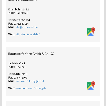
Eisenbahnstr. 12
78315 Radolfzell
Tel:
07732-971734
Fax:
07732-57114
Mail:
info@schiessel.de
Web:
http://schiessel.de/
Bootswerft Krieg Gmbh & Co. KG
Jachtstraße 1
77866 Rheinau
Tel:
07844-7410
Fax:
07844-1099
Mail:
bootswerft.krieg@t-onl...
Web:
www.bootswerft-krieg.de