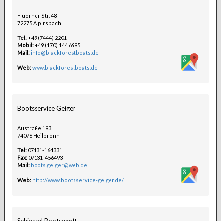
Fluorner Str. 48
72275 Alpirsbach
Tel:
+49 (7444) 2201
Mobil:
+49 (170) 144 6995
Mail:
info@blackforestboats.de
Web:
www.blackforestboats.de
Bootsservice Geiger
Austraße 193
74076 Heilbronn
Tel:
07131-164331
Fax:
07131-456493
Mail:
boots.geiger@web.de
Web:
http://www.bootsservice-geiger.de/
Schiessel Bootswerft