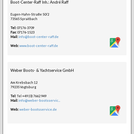
Boot-Center-Raff Inh.: André Raff
Eugen-Hahn-Straße 50/2
73565 Spraitbach
Tel:
07176-3709
Fax:
07176-1523
Mail:
info@boot-center-raff.de
Web:
www.boot-center-raff.de
Weber Boots- & Yachtservice GmbH
Am Krebsbach 12
79235 Vogtsburg
Tel:
Tel +49 (0) 7662 949
Mail:
info@weber-bootsservic...
Web:
weber-bootsservice.de