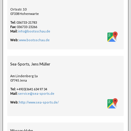
Ortsstr. 10
07338 Hohenwarte
Tel:
036733-21783
Fax:
036733-23266
Mail:
info@bootsschau.de
Web:
www.bootsschau.de
Sea-Sports, Jens Müller
Am Lindenberg 1a
07745 Jena
Tel:
+49(0)3641 634 97 34
Mail:
service@sea-sports.de
Web:
http://www.sea-sports.de/
Wasser-Hahn