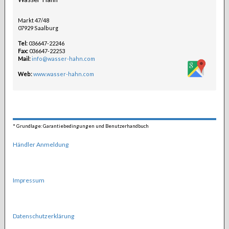
Markt 47/48
07929 Saalburg
Tel:
036647-22246
Fax:
036647-22253
Mail:
info@wasser-hahn.com
Web:
www.wasser-hahn.com
*
Grundlage: Garantiebedingungen und Benutzerhandbuch
Händler Anmeldung
Impressum
Datenschutzerklärung