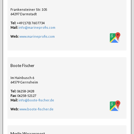
Frankensteiner Str. 105
64297 Darmstadt
Tel:
+49 (170) 760 7734
Mail:
info@marineprofis.com
Web:
www.marineprofis.com
Boote Fischer
Im Hainbusch 6
64579 Gernsheim
Tel:
06258-2428
Fax:
06258-52127
Mail:
info@boote-fischer.de
Web:
www.boote-fischer.de
Merlin Wassersport