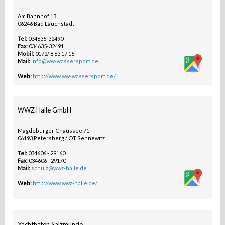
Am Bahnhof 13
06246 Bad Lauchstädt
Tel:
034635-32490
Fax:
034635-32491
Mobil:
0172/ 8 63 17 15
Mail:
info@ww-wassersport.de
Web:
http://www.ww-wassersport.de/
WWZ Halle GmbH
Magdeburger Chaussee 71
06193 Petersberg / OT Sennewitz
Tel:
034606 - 29160
Fax:
034606 - 29170
Mail:
schulz@wwz-halle.de
Web:
http://www.wwz-halle.de/
Yachthafen Salzmünde