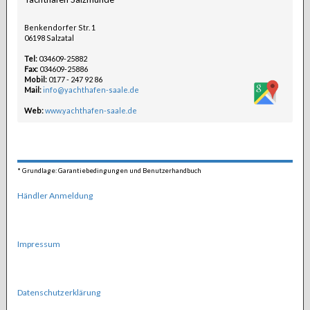
Benkendorfer Str. 1
06198 Salzatal
Tel:
034609-25882
Fax:
034609-25886
Mobil:
0177 - 247 92 86
Mail:
info@yachthafen-saale.de
Web:
www.yachthafen-saale.de
*
Grundlage: Garantiebedingungen und Benutzerhandbuch
Händler Anmeldung
Impressum
Datenschutzerklärung