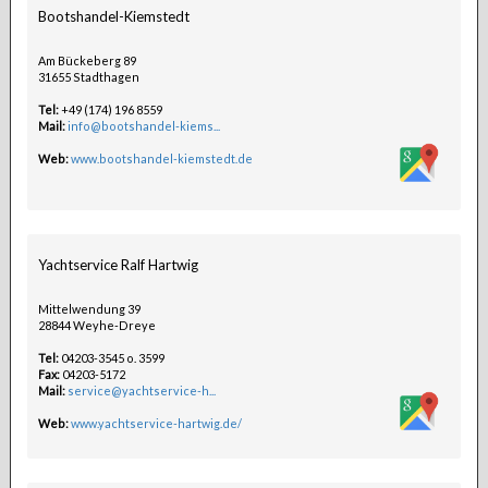
Bootshandel-Kiemstedt
Am Bückeberg 89
31655 Stadthagen
Tel:
+49 (174) 196 8559
Mail:
info@bootshandel-kiems...
Web:
www.bootshandel-kiemstedt.de
Yachtservice Ralf Hartwig
Mittelwendung 39
28844 Weyhe-Dreye
Tel:
04203-3545 o. 3599
Fax:
04203-5172
Mail:
service@yachtservice-h...
Web:
www.yachtservice-hartwig.de/