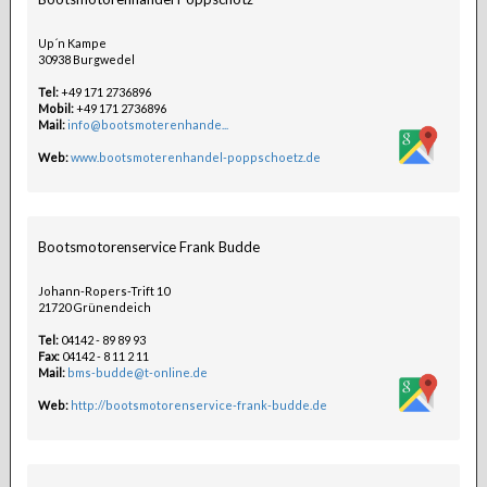
Up´n Kampe
30938 Burgwedel
Tel:
+49 171 2736896
Mobil:
+49 171 2736896
Mail:
info@bootsmoterenhande...
Web:
www.bootsmoterenhandel-poppschoetz.de
Bootsmotorenservice Frank Budde
Johann-Ropers-Trift 10
21720 Grünendeich
Tel:
04142 - 89 89 93
Fax:
04142 - 8 11 2 11
Mail:
bms-budde@t-online.de
Web:
http://bootsmotorenservice-frank-budde.de