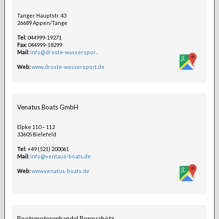
Tanger Hauptstr. 43
26689 Appen/Tange
Tel:
044999-19271
Fax:
044999-18299
Mail:
info@droste-wasserspor...
Web:
www.droste-wassersport.de
Venatus Boats GmbH
Elpke 110 – 112
33605 Bielefeld
Tel:
+49 (521) 200061
Mail:
info@ventaus-boats.de
Web:
www.venatus-boats.de
Bootsmotorenhandel Poppschötz