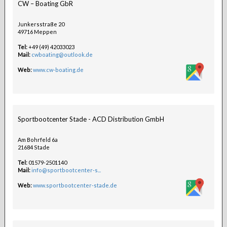
CW – Boating GbR
Junkersstraße 20
49716 Meppen
Tel:
+49 (49) 42033023
Mail:
cwboating@outlook.de
Web:
www.cw-boating.de
Sportbootcenter Stade - ACD Distribution GmbH
Am Bohrfeld 6a
21684 Stade
Tel:
01579-2501140
Mail:
info@sportbootcenter-s...
Web:
www.sportbootcenter-stade.de